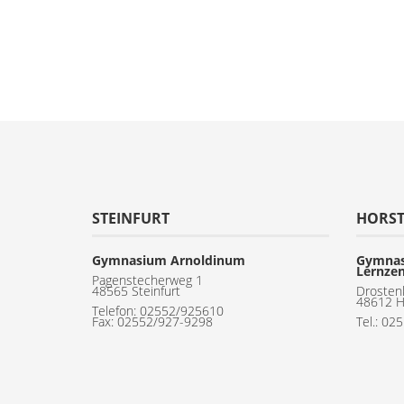
STEINFURT
HORS
Gymnasium Arnoldinum
Gymnas
Lernze
Pagenstecherweg 1
48565 Steinfurt
Drosten
48612 H
Telefon:
02552/925610
Fax: 02552/927-9298
Tel.: 02