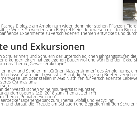
s Faches Biologie am Arnoldinum wider, denn hier stehen Pflanzen, Tier
lfältige Weise: So werden zum Beispiel Kleinstlebewesen mit dem Binoku
spannende Experimente zu verschiedenen Themen entwickelt und durch
te und Exkursionen
 Schülerinnen und Schülern der unterschiedlichen Jahrgangsstufen die
sler erkunden einen nahegelegenen Bauernhof und während der Exkursi
 um das Thema „Gewässerökologie“
ülerinnen und Schüler im „Grünen Klassenzimmer“ des Arnoldinums, ei
erlassen“ wird hier bewusst z. B. auf die Anlage von Beeten verzichtet
blumenwiese um oder stellen in AGs Nisthilfen für verschiedenste Lebew
unseres Gymnasiums
ursen
 der Westfälischen Wilhelmsuniversität Münster
urkundemuseums (z.B. 2018 zum Thema „Gehirn")
um Thema „Primatenevolution“
Saerbecker Bioenergiepark zum Thema „Abfall und Recycling“
ern und darauf, die Freude am Schauen und Begreifen mit den Schülerin