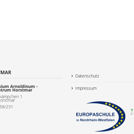
TMAR
Datenschutz
ium Arnoldinum -
Impressum
ntrum Horstmar
kämpchen 1
orstmar
558/231