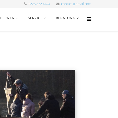
+228 872 4444
contact@email.com
LERNEN
SERVICE
BERATUNG