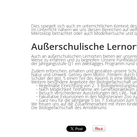
Dies spiegelt sich auch im unterrichtlichen Kontext de
Im Unterricht nähern wir uns diesen Bereichen auf vie
Mikroskop betrachtet oder auch Modellversuche und 
Außerschulische Lernor
Auch an außerschulischen Lernorten bieten wir unseren
Weise zu erfahren und zu begreifen: Unsere Fünftkläs
der Jahrgangsstufe Q1 ein zweitägiges Programm rund
Zudem erforschen, erhalten und gestalten unsere Sch
Natur und Umwelt. Getreu dem Motto „Fördern durch Unt
Schüler der Jgst. 5 einen Teil des Rasens in eine Wild
Weitere besondere Angebote der Biologiefachschaft 
• Regelmäße Einrichtung von 2- 3 Biologieleistungsk
• Nach Möglichkeit Teilnahme am Genetikpraktikum an
• Besuch verschiedener Ausstellungen des LWL- Nat
• Fakultative Exkursionen in den Münsteraner Zoo z
• Ganz neu für die Jahrgänge 5 bis 7: Exkursion zum 
Wir freuen uns auf die Zusammenarbeit mit Ihren Kind
Die Biologiefachschaft des Arnoldinums