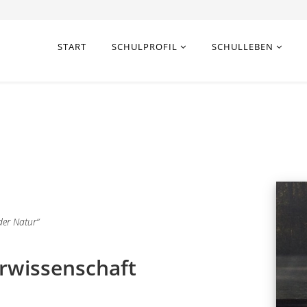
START
SCHULPROFIL
SCHULLEBEN
der Natur“
urwissenschaft