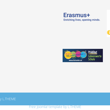
By L.THEME
Free Joomla! template by L.THEME