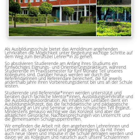
Als Ausbildungsschule bietet das Arnoldinum angehenden
Lehrkräften die Möglichkeit unter Begleitung wichtige Schritte auf
dem Weg zum Berufsziel Lehrer*in zu gehen.
So absolvieren Studierende am Anfang ihres Studiums ein
fünfwöchiges Eignungs- und Orientierungspraktikum, während
Studierende im Praxissemester für fünf Monate Teil unseres
Kollegiums sind. Darüber hinaus werden wir durch die
Referendarinnen und Referendare bereichert, die für jeweils
anderthalb Jahre ihren Vorbereitungsdienst bei uns an der Schule
leisten.
Studierende und Referendar*innen werden unterstützt und
beraten durch fachliche Mentor*innen, Ausbildungslehrkräfte und
die Ausbildungskoordination. Als inhaltlicher Leitfaden dient ein
Ausbildungskonzept, das die fachdidaktische und pädagogische
Ausbildung an Uni und Seminar um den schulischen Teil ergänzt.
Mindestens genauso wichtig wie das Konzept sind aber die
alltäglichen Gespräche, Nachbesprechungen von Unterricht und
die gemeinsamen Schulgruppentreffen.
Wir empfinden die Arbeit mit den angehenden Lehrerinnen und
Lehrern als sehr spannend und gewinnbringend, da mit Ihnen
auch neue Ideen und Impulse in die Schule getragen werden und
davon wir als Kollegium und natürlich auch unsere Schülerinnen